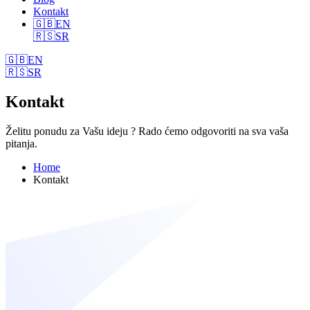
Kontakt
🇬🇧
EN
🇷🇸
SR
🇬🇧
EN
🇷🇸
SR
Kontakt
Želitu ponudu za Vašu ideju ? Rado ćemo odgovoriti na sva vaša
pitanja.
Home
Kontakt