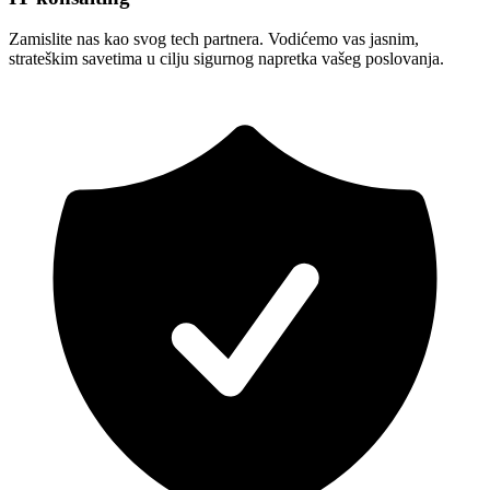
Zamislite nas kao svog tech partnera. Vodićemo vas jasnim,
strateškim savetima u cilju sigurnog napretka vašeg poslovanja.