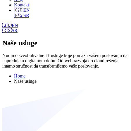
Kontakt
🇬🇧
EN
🇷🇸
SR
🇬🇧
EN
🇷🇸
SR
Naše usluge
Nudimo sveobuhvatne IT usluge koje pomažu vašem poslovanju da
napreduje u digitalnom dobu. Od web razvoja do cloud rešenja,
imamo stručnost da transformišemo vaše poslovanje.
Home
Naše usluge