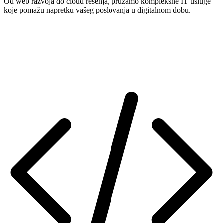
Od web razvoja do cloud rešenja, pružamo kompleksne IT usluge
koje pomažu napretku vašeg poslovanja u digitalnom dobu.